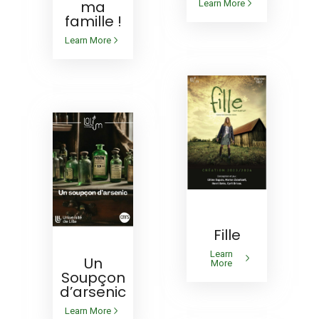
ma
Learn More
famille !
Learn More
EN
DIFFUSION
Fille
EN DIFFUSION
Learn
Un
More
Soupçon
d’arsenic
Learn More